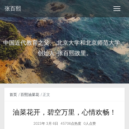
张百熙
中国近代教育之父、 北京大学和北京师范大学、
创始人-张百熙故里。
首页
百熙油菜花
正文
油菜花开，碧空万里，心情欢畅！
2023年 3月 6日
45706点热度
0人点赞