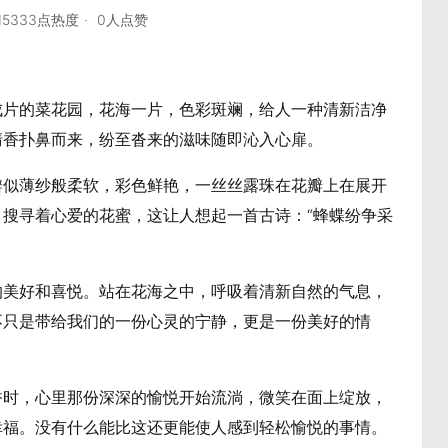
15333点热度
0人点赞
成片的菜花园，花海一片，色彩斑斓，给人一种清新洁净
清香扑鼻而来，纷至沓来的滋味随即沁入心扉。
瓣似薄纱般柔软，彩色鲜艳，一丝丝露珠在花瓣上在展开
搜寻着心爱的花蜜，这让人想起一首古诗：“蜂蝶纷争采
的美好和喜悦。站在花海之中，呼吸着清新自然的气息，
不只是带给我们的一份心灵的宁静，更是一份美好的情
香时，心里那份深深的愉悦开始流淌，微笑在面上绽放，
幸福。没有什么能比这还更能使人感到轻松愉悦的事情。