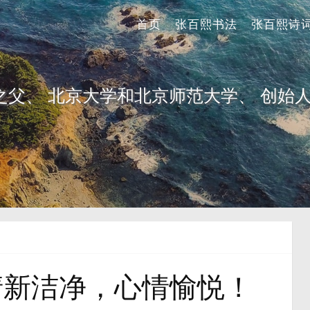
首页
张百熙书法
张百熙诗
之父、 北京大学和北京师范大学、 创始人
清新洁净，心情愉悦！