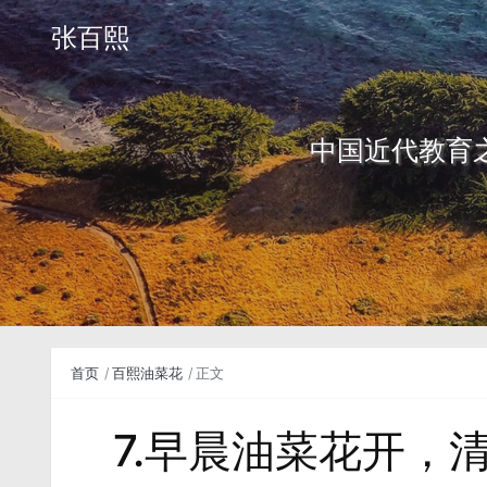
张百熙
中国近代教育
首页
百熙油菜花
正文
7.早晨油菜花开，