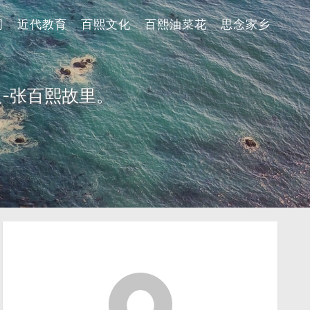
词
近代教育
百熙文化
百熙油菜花
思念家乡
-张百熙故里。