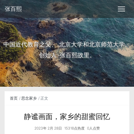
张百熙
中国近代教育之父、 北京大学和北京师范大学、
创始人-张百熙故里。
首页
思念家乡
正文
静谧画面，家乡的甜蜜回忆
2023年 2月 28日
15318点热度
0人点赞