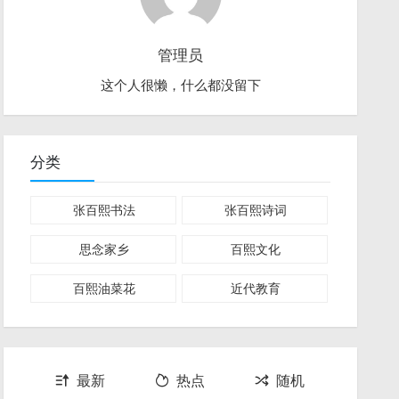
管理员
这个人很懒，什么都没留下
分类
张百熙书法
张百熙诗词
思念家乡
百熙文化
百熙油菜花
近代教育
最新
热点
随机