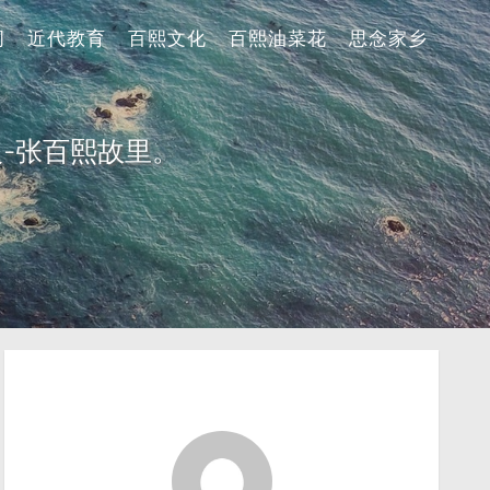
词
近代教育
百熙文化
百熙油菜花
思念家乡
-张百熙故里。