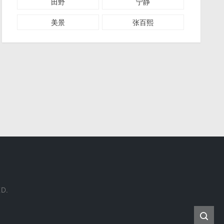
田野
宁静
美景
张百熙
D.