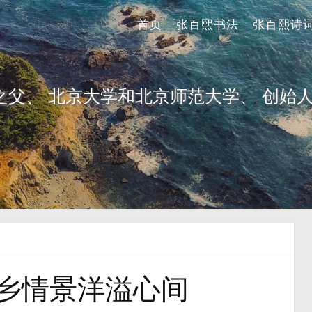
首页
张百熙书法
张百熙诗
之父、 北京大学和北京师范大学、 创始人
乡情景洋溢心间