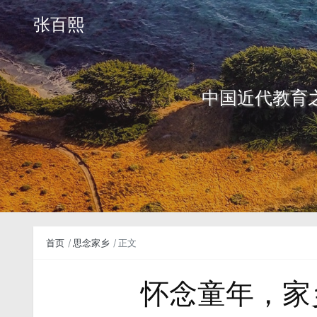
张百熙
中国近代教育
首页
思念家乡
正文
怀念童年，家