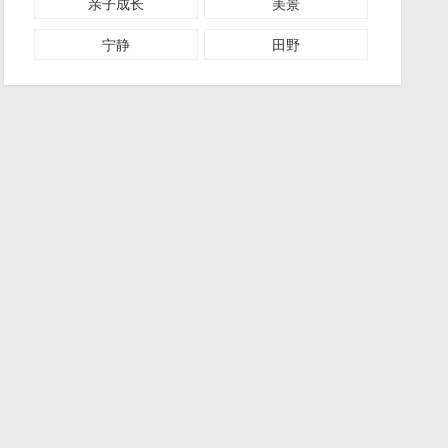
亲子成长
美景
宁静
田野