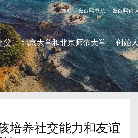
首页
张百熙书法
张百熙诗
之父、 北京大学和北京师范大学、 创始人
孩培养社交能力和友谊