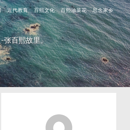
词
近代教育
百熙文化
百熙油菜花
思念家乡
-张百熙故里。