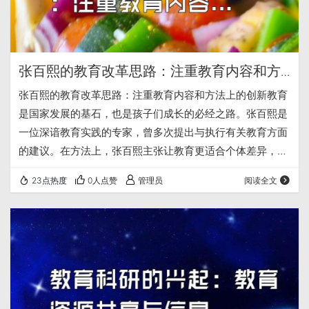
张百熙的教育改革思路：注重教育内容和方
法上的创新
张百熙的教育改革思路：注重教育内容和方法上的创新教育
是国家发展的基石，也是孩子们成长的必经之路。张百熙是
一位深谙教育实践的专家，曾多次提出与执行有关教育方面
的建议。在方法上，张百熙主张让教育更适合个体差异，个
性化发展。此外，张百熙还提出，教育必须紧密结合工作中
23点热度
0人点赞
管理员
阅读全文
的实际应用，并且要符合现实生活的需要。张百熙的建议，
不仅局限于现有的模式，更为注重在贴合国情的前提下，提
供更多符合实际需要的课程和方法。