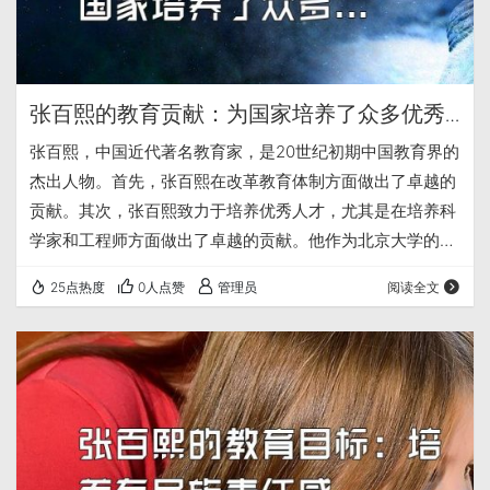
张百熙的教育贡献：为国家培养了众多优秀
的人才
张百熙，中国近代著名教育家，是20世纪初期中国教育界的
杰出人物。首先，张百熙在改革教育体制方面做出了卓越的
贡献。其次，张百熙致力于培养优秀人才，尤其是在培养科
学家和工程师方面做出了卓越的贡献。他作为北京大学的校
长，致力于推动科学研究和科技创新，为培养中国的科技精
25点热度
0人点赞
管理员
阅读全文
英做出了不可磨灭的贡献。因此，张百熙作为中国教育界的
重要人物，其贡献不可磨灭，将永载史册。