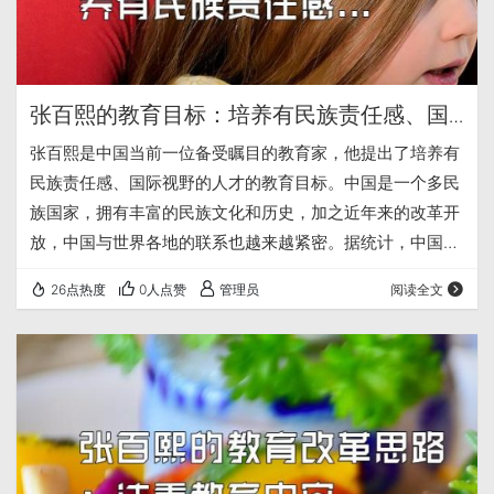
张百熙的教育目标：培养有民族责任感、国
际视野的人才
张百熙是中国当前一位备受瞩目的教育家，他提出了培养有
民族责任感、国际视野的人才的教育目标。中国是一个多民
族国家，拥有丰富的民族文化和历史，加之近年来的改革开
放，中国与世界各地的联系也越来越紧密。据统计，中国留
学生人数居全球第一，并且近年来留学热度不减，这反映出
26点热度
0人点赞
管理员
阅读全文
当前中国学生对国际化的需求和追求。