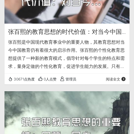
张百熙的教育思想的时代价值：对当今中国
教育仍有很大的启示作用
张百熙是中国现代教育事业中的重要人物，其教育思想对当
今中国教育仍有着很大的启示作用。张百熙的个性化教育思
想提供了一种新的教育模式，倡导针对每个学生的特点和需
求，量身定做的个性化教育，促进学生能力的发展。只有广
泛开展国际交流与合作，才能进一步提高中国教育的水平和
30671点热度
0人点赞
管理员
阅读全文
国际影响力。