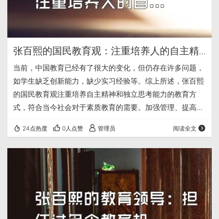
张百熙的国民教育观：注重培养人的自主精
神和独立思考能力
当前，中国教育已经有了很大的变化，但仍存在许多问题，
如学生缺乏创新能力，缺少实习经验等。综上所述，张百熙
的国民教育观注重培养自主精神和独立思考能力的教育方
式，符合当今社会对于素质教育的需要。加强管理、提高教
育质量、注重学生的自主能力和独立思考能力的培养，这是
24点热度
0人点赞
管理员
阅读全文
中国教育未来需要重点关注的方向。