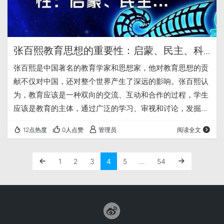
张百熙教育思想的重要性：启蒙、民主、科
学
张百熙是中国著名的教育学家和思想家，他对教育思想的贡
献不仅对中国，还对整个世界产生了深远的影响。张百熙认
为，教育应该是一种双向的交流、互动和合作的过程，学生
应该是教育的主体，通过广泛的学习、审视和讨论，发掘和
挖掘自己的潜能和优势。科学教育也是张百熙教育思想的重
12点热度
0人点赞
管理员
阅读全文
要组成部分。
1
2
3
4
5
…
54