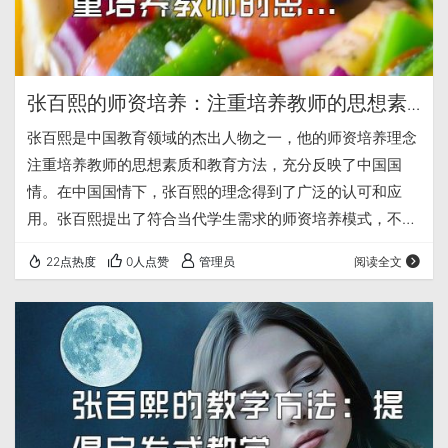
张百熙的师资培养：注重培养教师的思想素
质、教育方法
张百熙是中国教育领域的杰出人物之一，他的师资培养理念
注重培养教师的思想素质和教育方法，充分反映了中国国
情。在中国国情下，张百熙的理念得到了广泛的认可和应
用。张百熙提出了符合当代学生需求的师资培养模式，不仅
为教育界提供了可资借鉴的经验，同时也推动了中国教育向
22点热度
0人点赞
管理员
阅读全文
前发展的步伐。最后，有数据表明，张百熙理念下的教育模
式，能够在一定程度上提高学生的综合素质和应用能力，为
学生的未来发展奠定了坚实基础。