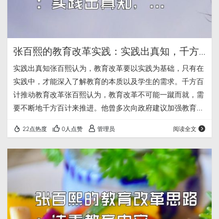
张百熙的教育改革实践：实践出真知，千方
百计推动教育改革
实践出真知张百熙认为，教育改革要以实践为基础，只有在
实践中，才能深入了解教育的本质以及学生的需求。千方百
计推动教育改革张百熙认为，教育改革不可能一蹴而就，需
要不断地千方百计来推进。他曾多次向政府建议加强教育投
入、完善教育体制、改善师资队伍等。此外，张百熙还尝试
22点热度
0人点赞
管理员
阅读全文
运用新技术、新工具来推进教育改革。总结张百熙是一位教
育家，他的教育改革实践丰富多彩，从实践中，他不断探索
和摸索，发现问题和推动改革。