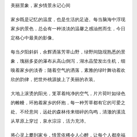
美丽景象，家乡情景永记心间
家乡既是记忆的温度，也是生活的足迹。每当脑海中浮现
家乡的景色，总会有一种淡淡的温馨之感油然而生，今日
定格心中最美的影像。
每当夕阳斜斜，余辉洒落芳草山野，绿野间隐现熟悉的景
象，瑰丽多姿的瀑布从高山倒泻，湖水晶莹发出生机，细
嗅着家乡的淡香；随着空气的洒落，素雅的绿叶舞动着欢
欣的韵律，把世外桃源披上了美丽的衣装。
大地上滚烫的阳光，笼罩着纯净的空气，片片荷叶如绿色
的帷幔，环抱着家乡的怀抱，每一种芳草都有它的可爱之
处。不经意间，远处的森林传来细碎的鸟鸣，清澈的溪流
从草原上穿过，泉水淙淙，活力充沛。
将心灵上攀到家乡，情景依稀令人心醉，让每个人都幸福