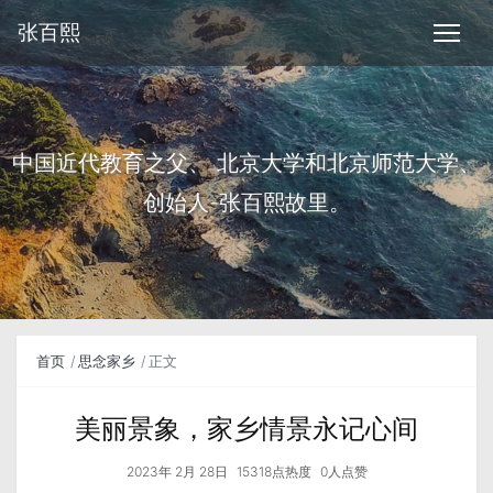
张百熙
中国近代教育之父、 北京大学和北京师范大学、
创始人-张百熙故里。
首页
思念家乡
正文
美丽景象，家乡情景永记心间
2023年 2月 28日
15318点热度
0人点赞