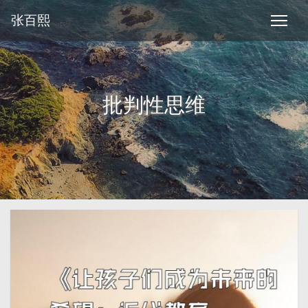
张百熙
批判性思维