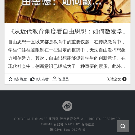
《从近代教育角度看自由思想：如何激发学
生的潜能》
自由思想一直以来都是教育中的重要议题。在传统教育中，
学生们往往被限制在一些固定的框架中，无法自由发挥想象
力和创造力。其次，自由思想能够促进学生的创新意识。在
现代社会中，创新意识已经成为了一种重要的素质。此外，
自由思想还能够培养学生的批判性思维能力。但同时，自由
0点热度
0人点赞
管理员
阅读全文
思想也需要在符合国情的前提下进行，不能脱离现实、失去
方向。
COPYRIGHT © 2023 张百熙.近代教育之父 ALL RIGHTS RESERVED.
THEME
百熙村
MADE BY
百熙故里
湘ICP备15001087号-5